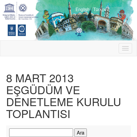
English
|
Türkçe
Toggl
naviga
8 MART 2013
EŞGÜDÜM VE
DENETLEME KURULU
TOPLANTISI
Arama: