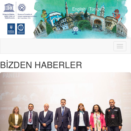
English
|
Türkçe
Toggl
naviga
BİZDEN HABERLER