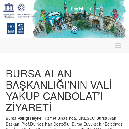
English
|
Türkçe
Toggl
naviga
BURSA ALAN
BAŞKANLIĞI’NIN VALİ
YAKUP CANBOLAT’I
ZİYARETİ
Bursa Valiliği Heykel Hizmet Binası’nda, UNESCO Bursa Alan
Başkanı Prof.Dr. Neslihan Dostoğlu, Bursa Büyükşehir Belediyesi