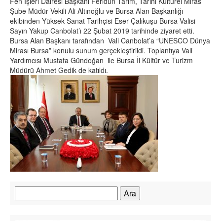
Fen İşleri Dairesi Başkanı Feridun Tarım, Tarihi Kültürel Miras
Şube Müdür Vekili Ali Altınoğlu ve Bursa Alan Başkanlığı
ekibinden Yüksek Sanat Tarihçisi Eser Çalıkuşu Bursa Valisi
Sayın Yakup Canbolat’ı 22 Şubat 2019 tarihinde ziyaret etti.
Bursa Alan Başkanı tarafından Vali Canbolat’a “UNESCO Dünya
Mirası Bursa” konulu sunum gerçekleştirildi. Toplantıya Vali
Yardımcısı Mustafa Gündoğan ile Bursa İl Kültür ve Turizm
Müdürü Ahmet Gedik de katıldı.
Arama: