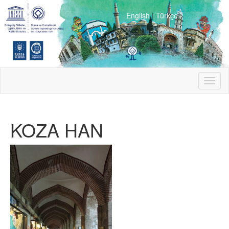
English
|
Türkçe
Toggl
naviga
KOZA HAN