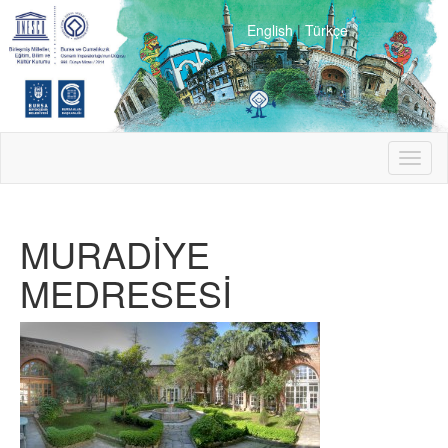
English
|
Türkçe
Toggl
naviga
MURADİYE
MEDRESESİ