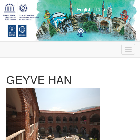
English
|
Türkçe
Toggl
naviga
GEYVE HAN