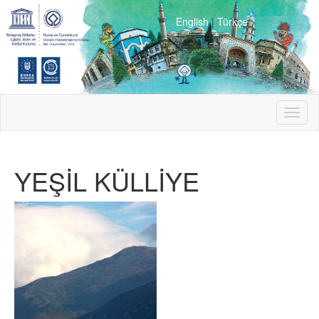
English
|
Türkçe
Toggl
naviga
YEŞİL KÜLLİYE