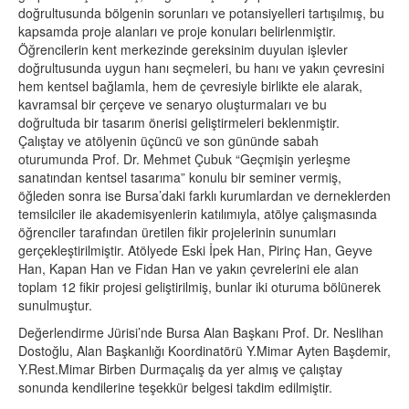
doğrultusunda bölgenin sorunları ve potansiyelleri tartışılmış, bu
kapsamda proje alanları ve proje konuları belirlenmiştir.
Öğrencilerin kent merkezinde gereksinim duyulan işlevler
doğrultusunda uygun hanı seçmeleri, bu hanı ve yakın çevresini
hem kentsel bağlamla, hem de çevresiyle birlikte ele alarak,
kavramsal bir çerçeve ve senaryo oluşturmaları ve bu
doğrultuda bir tasarım önerisi geliştirmeleri beklenmiştir.
Çalıştay ve atölyenin üçüncü ve son gününde sabah
oturumunda Prof. Dr. Mehmet Çubuk “Geçmişin yerleşme
sanatından kentsel tasarıma” konulu bir seminer vermiş,
öğleden sonra ise Bursa’daki farklı kurumlardan ve derneklerden
temsilciler ile akademisyenlerin katılımıyla, atölye çalışmasında
öğrenciler tarafından üretilen fikir projelerinin sunumları
gerçekleştirilmiştir. Atölyede Eski İpek Han, Pirinç Han, Geyve
Han, Kapan Han ve Fidan Han ve yakın çevrelerini ele alan
toplam 12 fikir projesi geliştirilmiş, bunlar iki oturuma bölünerek
sunulmuştur.
Değerlendirme Jürisi’nde Bursa Alan Başkanı Prof. Dr. Neslihan
Dostoğlu, Alan Başkanlığı Koordinatörü Y.Mimar Ayten Başdemir,
Y.Rest.Mimar Birben Durmaçalış da yer almış ve çalıştay
sonunda kendilerine teşekkür belgesi takdim edilmiştir.