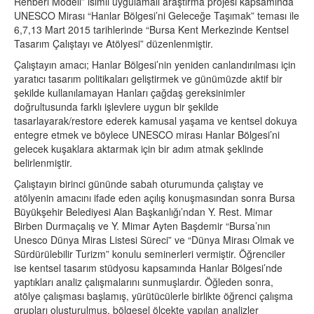
Rehberi Modeli” isimli uygulamalı araştırma projesi kapsamında
UNESCO Mirası “Hanlar Bölgesi’ni Geleceğe Taşımak” teması ile
6,7,13 Mart 2015 tarihlerinde “Bursa Kent Merkezinde Kentsel
Tasarım Çalıştayı ve Atölyesi” düzenlenmiştir.
Çalıştayın amacı; Hanlar Bölgesi’nin yeniden canlandırılması için
yaratıcı tasarım politikaları geliştirmek ve günümüzde aktif bir
şekilde kullanılamayan Hanları çağdaş gereksinimler
doğrultusunda farklı işlevlere uygun bir şekilde
tasarlayarak/restore ederek kamusal yaşama ve kentsel dokuya
entegre etmek ve böylece UNESCO mirası Hanlar Bölgesi’ni
gelecek kuşaklara aktarmak için bir adım atmak şeklinde
belirlenmiştir.
Çalıştayın birinci gününde sabah oturumunda çalıştay ve
atölyenin amacını ifade eden açılış konuşmasından sonra Bursa
Büyükşehir Belediyesi Alan Başkanlığı’ndan Y. Rest. Mimar
Birben Durmaçalış ve Y. Mimar Ayten Başdemir “Bursa’nın
Unesco Dünya Miras Listesi Süreci” ve “Dünya Mirası Olmak ve
Sürdürülebilir Turizm” konulu seminerleri vermiştir. Öğrenciler
ise kentsel tasarım stüdyosu kapsamında Hanlar Bölgesi’nde
yaptıkları analiz çalışmalarını sunmuşlardır. Öğleden sonra,
atölye çalışması başlamış, yürütücülerle birlikte öğrenci çalışma
grupları oluşturulmuş, bölgesel ölçekte yapılan analizler