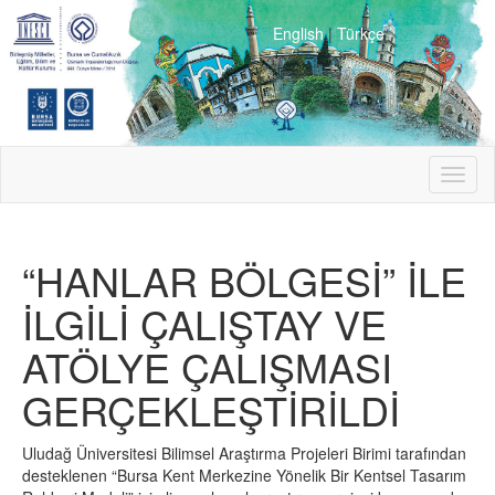
English
|
Türkçe
Toggl
naviga
“HANLAR BÖLGESİ” İLE
İLGİLİ ÇALIŞTAY VE
ATÖLYE ÇALIŞMASI
GERÇEKLEŞTİRİLDİ
Uludağ Üniversitesi Bilimsel Araştırma Projeleri Birimi tarafından
desteklenen “Bursa Kent Merkezine Yönelik Bir Kentsel Tasarım