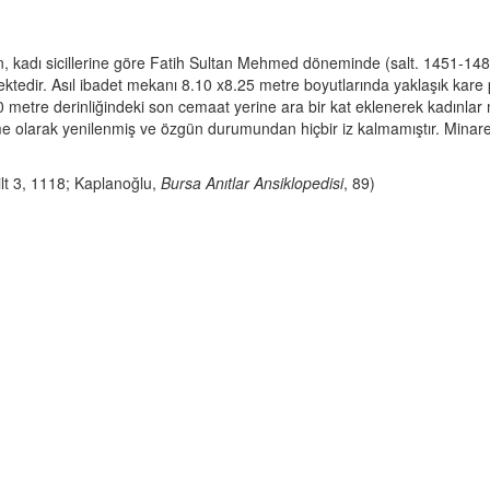
n, kadı sicillerine göre Fatih Sultan Mehmed döneminde (salt. 1451-14
ektedir. Asıl ibadet mekanı 8.10 x8.25 metre boyutlarında yaklaşık kare p
0 metre derinliğindeki son cemaat yerine ara bir kat eklenerek kadınlar 
e olarak yenilenmiş ve özgün durumundan hiçbir iz kalmamıştır. Minare
ilt 3, 1118; Kaplanoğlu,
Bursa Anıtlar Ansiklopedisi
, 89)