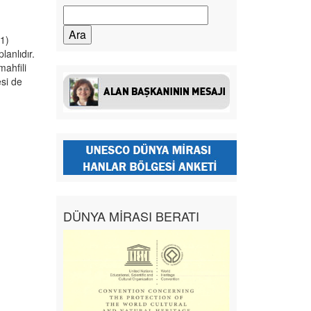
Arama:
81)
lanlıdır.
mahfili
si de
DÜNYA MİRASI BERATI