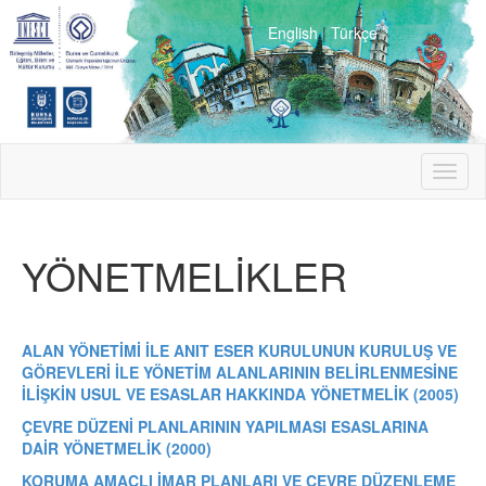
English
|
Türkçe
Toggl
naviga
YÖNETMELİKLER
ALAN YÖNETİMİ İLE ANIT ESER KURULUNUN KURULUŞ VE
GÖREVLERİ İLE YÖNETİM ALANLARININ BELİRLENMESİNE
İLİŞKİN USUL VE ESASLAR HAKKINDA YÖNETMELİK (2005)
ÇEVRE DÜZENİ PLANLARININ YAPILMASI ESASLARINA
DAİR YÖNETMELİK (2000)
KORUMA AMAÇLI İMAR PLANLARI VE ÇEVRE DÜZENLEME