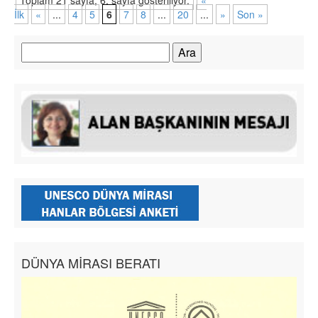
İlk
«
...
4
5
6
7
8
...
20
...
»
Son »
Arama:
DÜNYA MİRASI BERATI